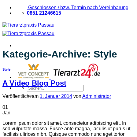
Zum
Geschlossen / bzw. Termin nach Vereinbarung
Inhalt
0851 21246615
springen
Kategorie-Archive:
Style
Style
A Video Blog Post
Suchen
nach:
Veröffentlicht am
1. Januar 2014
von
Administrator
01
Jan.
Lorem ipsum dolor sit amet, consectetur adipiscing elit. In
sed vulputate massa. Fusce ante magna, iaculis ut purus ut,
facilisis ultrices nibh. Quisque commodo nunc eget tortor