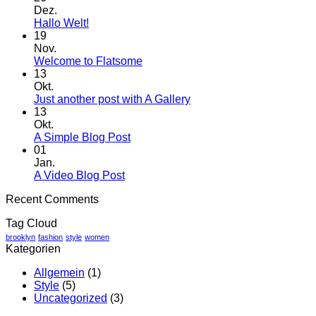
Dez.
Keine
Hallo Welt!
Kommentare
19
zu
Nov.
Hallo
Keine
Welcome to Flatsome
Welt!
Kommentare
13
zu
Okt.
Welcome
Keine
Just another post with A Gallery
to
Kommentare
13
Flatsome
zu
Okt.
Just
Keine
A Simple Blog Post
another
Kommentare
01
zu
post
Jan.
A
with
Keine
A Video Blog Post
Simple
A
Kommentare
Recent Comments
zu
Blog
Gallery
A
Post
Tag Cloud
Video
Blog
brooklyn
fashion
style
women
Kategorien
Post
Allgemein
(1)
Style
(5)
Uncategorized
(3)