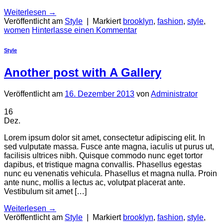
Weiterlesen
→
Veröffentlicht am
Style
|
Markiert
brooklyn
,
fashion
,
style
,
women
Hinterlasse einen Kommentar
Style
Another post with A Gallery
Veröffentlicht am
16. Dezember 2013
von
Administrator
16
Dez.
Lorem ipsum dolor sit amet, consectetur adipiscing elit. In
sed vulputate massa. Fusce ante magna, iaculis ut purus ut,
facilisis ultrices nibh. Quisque commodo nunc eget tortor
dapibus, et tristique magna convallis. Phasellus egestas
nunc eu venenatis vehicula. Phasellus et magna nulla. Proin
ante nunc, mollis a lectus ac, volutpat placerat ante.
Vestibulum sit amet […]
Weiterlesen
→
Veröffentlicht am
Style
|
Markiert
brooklyn
,
fashion
,
style
,