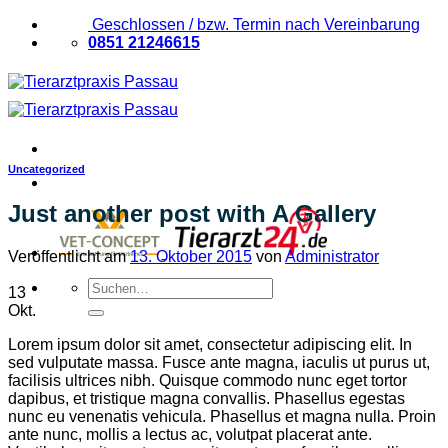
Zum
Geschlossen / bzw. Termin nach Vereinbarung
Inhalt
0851 21246615
springen
Uncategorized
Just another post with A Gallery
Veröffentlicht am
13. Oktober 2015
von
Administrator
Suchen
13
nach:
Okt.
Lorem ipsum dolor sit amet, consectetur adipiscing elit. In
sed vulputate massa. Fusce ante magna, iaculis ut purus ut,
facilisis ultrices nibh. Quisque commodo nunc eget tortor
dapibus, et tristique magna convallis. Phasellus egestas
nunc eu venenatis vehicula. Phasellus et magna nulla. Proin
ante nunc, mollis a lectus ac, volutpat placerat ante.