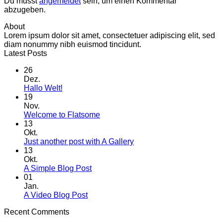
Du musst
angemeldet
sein, um einen Kommentar
abzugeben.
About
Lorem ipsum dolor sit amet, consectetuer adipiscing elit, sed
diam nonummy nibh euismod tincidunt.
Latest Posts
26
Dez.
Keine
Hallo Welt!
Kommentare
19
zu
Nov.
Hallo
Keine
Welcome to Flatsome
Welt!
Kommentare
13
zu
Okt.
Welcome
Keine
Just another post with A Gallery
to
Kommentare
13
Flatsome
zu
Okt.
Just
Keine
A Simple Blog Post
another
Kommentare
01
zu
post
Jan.
A
with
Keine
A Video Blog Post
Simple
A
Kommentare
Recent Comments
zu
Blog
Gallery
A
Post