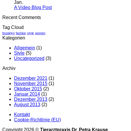
zu
post
Jan.
A
with
Keine
A Video Blog Post
Simple
A
Kommentare
Recent Comments
zu
Blog
Gallery
A
Post
Tag Cloud
Video
Blog
brooklyn
fashion
style
women
Kategorien
Post
Allgemein
(1)
Style
(5)
Uncategorized
(3)
Archiv
Dezember 2021
(1)
November 2015
(1)
Oktober 2015
(2)
Januar 2014
(1)
Dezember 2013
(2)
August 2013
(2)
Kontakt
Cookie-Richtlinie (EU)
Copyright 2026 ©
Tierarztpraxis Dr. Petra Krause