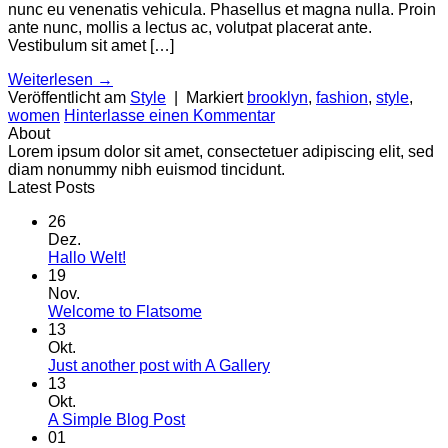
nunc eu venenatis vehicula. Phasellus et magna nulla. Proin
ante nunc, mollis a lectus ac, volutpat placerat ante.
Vestibulum sit amet […]
Weiterlesen
→
Veröffentlicht am
Style
|
Markiert
brooklyn
,
fashion
,
style
,
women
Hinterlasse einen Kommentar
About
Lorem ipsum dolor sit amet, consectetuer adipiscing elit, sed
diam nonummy nibh euismod tincidunt.
Latest Posts
26
Dez.
Keine
Hallo Welt!
Kommentare
19
zu
Nov.
Hallo
Keine
Welcome to Flatsome
Welt!
Kommentare
13
zu
Okt.
Welcome
Keine
Just another post with A Gallery
to
Kommentare
13
Flatsome
zu
Okt.
Just
Keine
A Simple Blog Post
another
Kommentare
01