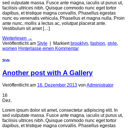
sed vulputate massa. Fusce ante magna, iaculis ut purus ut,
facilisis ultrices nibh. Quisque commodo nunc eget tortor
dapibus, et tristique magna convallis. Phasellus egestas
nunc eu venenatis vehicula. Phasellus et magna nulla. Proin
ante nunc, mollis a lectus ac, volutpat placerat ante.
Vestibulum sit amet […]
Weiterlesen
→
Veröffentlicht am
Style
|
Markiert
brooklyn
,
fashion
,
style
,
women
Hinterlasse einen Kommentar
Style
Another post with A Gallery
Veröffentlicht am
16. Dezember 2013
von
Administrator
16
Dez.
Lorem ipsum dolor sit amet, consectetur adipiscing elit. In
sed vulputate massa. Fusce ante magna, iaculis ut purus ut,
facilisis ultrices nibh. Quisque commodo nunc eget tortor
dapibus, et tristique magna convallis. Phasellus egestas