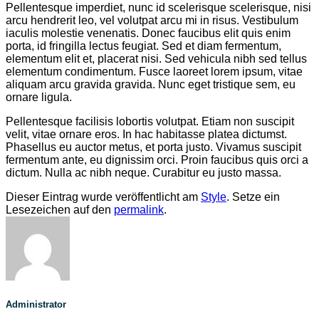
Pellentesque imperdiet, nunc id scelerisque scelerisque, nisi
arcu hendrerit leo, vel volutpat arcu mi in risus. Vestibulum
iaculis molestie venenatis. Donec faucibus elit quis enim
porta, id fringilla lectus feugiat. Sed et diam fermentum,
elementum elit et, placerat nisi. Sed vehicula nibh sed tellus
elementum condimentum. Fusce laoreet lorem ipsum, vitae
aliquam arcu gravida gravida. Nunc eget tristique sem, eu
ornare ligula.
Pellentesque facilisis lobortis volutpat. Etiam non suscipit
velit, vitae ornare eros. In hac habitasse platea dictumst.
Phasellus eu auctor metus, et porta justo. Vivamus suscipit
fermentum ante, eu dignissim orci. Proin faucibus quis orci a
dictum. Nulla ac nibh neque. Curabitur eu justo massa.
Dieser Eintrag wurde veröffentlicht am
Style
. Setze ein
Lesezeichen auf den
permalink
.
Administrator