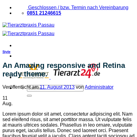
Zum
Geschlossen / bzw. Termin nach Vereinbarung
Inhalt
0851 21246615
springen
Style
An Amazing responsive and Retina
ready theme.
Veröffentlicht am
11. August 2013
von
Administrator
Suchen
nach:
11
Aug.
Lorem ipsum dolor sit amet, consectetur adipiscing elit. Nam
sed eleifend risus, sit amet porttitor massa. Ut vulputate felis
at mauris ultrices sodales. Phasellus in leo ornare, vulputate
purus eget, iaculis tellus. Donec sed laoreet orci. Praesent
faucibus feugiat velit a iaculis. Class aptent taciti sociosqu ad