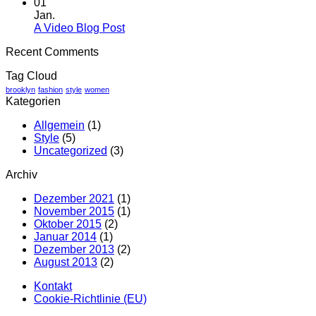
another
Kommentare
01
zu
post
Jan.
A
with
Keine
A Video Blog Post
Simple
A
Kommentare
Recent Comments
zu
Blog
Gallery
A
Post
Tag Cloud
Video
Blog
brooklyn
fashion
style
women
Kategorien
Post
Allgemein
(1)
Style
(5)
Uncategorized
(3)
Archiv
Dezember 2021
(1)
November 2015
(1)
Oktober 2015
(2)
Januar 2014
(1)
Dezember 2013
(2)
August 2013
(2)
Kontakt
Cookie-Richtlinie (EU)