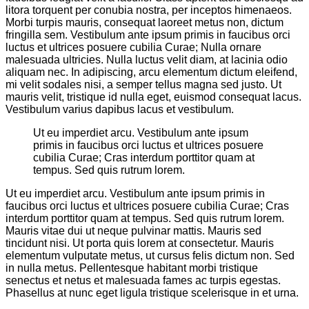
litora torquent per conubia nostra, per inceptos himenaeos.
Morbi turpis mauris, consequat laoreet metus non, dictum
fringilla sem. Vestibulum ante ipsum primis in faucibus orci
luctus et ultrices posuere cubilia Curae; Nulla ornare
malesuada ultricies. Nulla luctus velit diam, at lacinia odio
aliquam nec. In adipiscing, arcu elementum dictum eleifend,
mi velit sodales nisi, a semper tellus magna sed justo. Ut
mauris velit, tristique id nulla eget, euismod consequat lacus.
Vestibulum varius dapibus lacus et vestibulum.
Ut eu imperdiet arcu. Vestibulum ante ipsum
primis in faucibus orci luctus et ultrices posuere
cubilia Curae; Cras interdum porttitor quam at
tempus. Sed quis rutrum lorem.
Ut eu imperdiet arcu. Vestibulum ante ipsum primis in
faucibus orci luctus et ultrices posuere cubilia Curae; Cras
interdum porttitor quam at tempus. Sed quis rutrum lorem.
Mauris vitae dui ut neque pulvinar mattis. Mauris sed
tincidunt nisi. Ut porta quis lorem at consectetur. Mauris
elementum vulputate metus, ut cursus felis dictum non. Sed
in nulla metus. Pellentesque habitant morbi tristique
senectus et netus et malesuada fames ac turpis egestas.
Phasellus at nunc eget ligula tristique scelerisque in et urna.