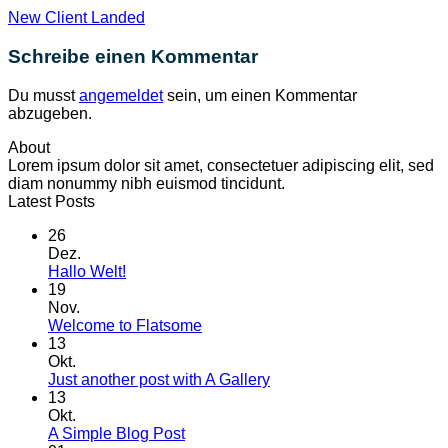
New Client Landed
Schreibe einen Kommentar
Du musst
angemeldet
sein, um einen Kommentar
abzugeben.
About
Lorem ipsum dolor sit amet, consectetuer adipiscing elit, sed
diam nonummy nibh euismod tincidunt.
Latest Posts
26
Dez.
Keine
Hallo Welt!
Kommentare
19
zu
Nov.
Hallo
Keine
Welcome to Flatsome
Welt!
Kommentare
13
zu
Okt.
Welcome
Keine
Just another post with A Gallery
to
Kommentare
13
Flatsome
zu
Okt.
Just
Keine
A Simple Blog Post