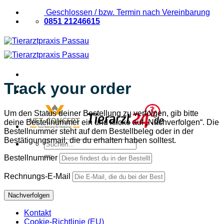
Zum
Geschlossen / bzw. Termin nach Vereinbarung
Inhalt
0851 21246615
springen
Track your order
Um den Status deiner Bestellung zu verfolgen, gib bitte
deine Bestellnummer ein und klicke auf „Nachverfolgen“. Die
Bestellnummer steht auf dem Bestellbeleg oder in der
Bestätigungsmail, die du erhalten haben solltest.
Suchen
nach:
Bestellnummer
Rechnungs-E-Mail
Nachverfolgen
Kontakt
Cookie-Richtlinie (EU)