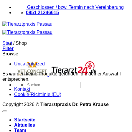
Zum
Geschlossen / bzw. Termin nach Vereinbarung
Inhalt
0851 21246615
springen
Start
/
Shop
Filter
Browse
Uncategorized
Es wurden keine Produkte gefunden, die deiner Auswahl
entsprechen.
Suchen
Kontakt
nach:
Cookie-Richtlinie (EU)
Copyright 2026 ©
Tierarztpraxis Dr. Petra Krause
Startseite
Aktuelles
Team