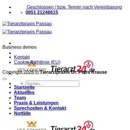
Zum
Geschlossen / bzw. Termin nach Vereinbarung
Inhalt
0851 21246615
springen
Business demos
Kontakt
Cookie-Richtlinie (EU)
Copyright 2026 ©
Tierarztpraxis Dr. Petra Krause
Suchen
Startseite
nach:
Aktuelles
Team
Praxis & Leistungen
Sprechzeiten & Kontakt
Notfälle